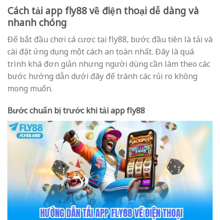
Cách tải app fly88 về điện thoại dễ dàng và
nhanh chóng
Để bắt đầu chơi cá cược tại fly88, bước đầu tiên là tải và
cài đặt ứng dụng một cách an toàn nhất. Đây là quá
trình khá đơn giản nhưng người dùng cần làm theo các
bước hướng dẫn dưới đây để tránh các rủi ro không
mong muốn.
Bước chuẩn bị trước khi tải app fly88