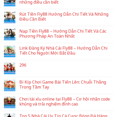
những điều cần biết
Rút Tiền Fly88 Hướng Dẫn Chi Tiết Và Những
Điều Cần Biết
Nạp Tiền Fly88 – Hướng Dẫn Chi Tiết Và Các
Phương Pháp An Toàn Nhất
Link Đăng Ký Nhà Cái Fly88 – Hướng Dẫn Chi
Tiết Cho Người Mới Bắt Đầu
296
Bí Kíp Chơi Game Bài Tiến Lên: Chuỗi Thắng
Trong Tầm Tay
Chơi tài xỉu online tại Fly88 – Cơ hội nhận code
khủng và trải nghiệm đỉnh cao
Top 5 Nhà Cái Uy Tín Cá Cược Bóng Đá Hàng