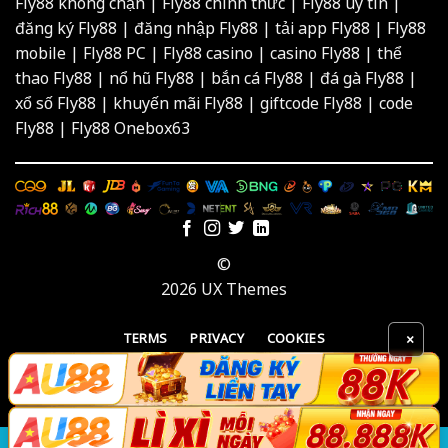
Fly88 không chặn | Fly88 chính thức | Fly88 uy tín |
đăng ký Fly88 | đăng nhập Fly88 | tải app Fly88 | Fly88
mobile | Fly88 PC | Fly88 casino | casino Fly88 | thể
thao Fly88 | nổ hũ Fly88 | bắn cá Fly88 | đá gà Fly88 |
xổ số Fly88 | khuyến mãi Fly88 | giftcode Fly88 | code
Fly88 | Fly88 Onebox63
©
2026 UX Themes
TERMS
PRIVACY
COOKIES
×