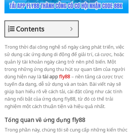
Contents
Trong thời đại công nghệ số ngày càng phát triển, việc
sử dụng các ứng dụng di động để giải trí, cá cược, hoặc
quản lý tài khoản ngày càng trở nên phổ biến. Một
trong những ứng dụng thu hút sự quan tâm của người
dùng hiện nay là
tải app
fly88
– nền tảng cá cược trực
tuyến đa dạng, dễ sử dụng và an toàn. Bài viết này sẽ
giúp bạn hiểu rõ về cách tải, cài đặt cũng như các tính
năng nổi bật của ứng dụng fly88, từ đó có thể trải
nghiệm một cách thuận tiện và hiệu quả nhất.
Tổng quan về ứng dụng fly88
Trong phần này, chúng tôi sẽ cung cấp những kiến thức