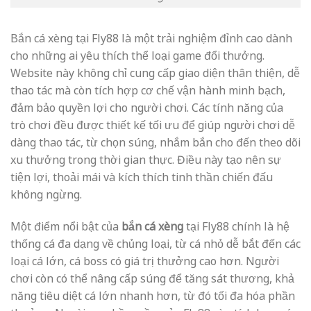
Bắn cá xèng tại Fly88 là một trải nghiệm đỉnh cao dành
cho những ai yêu thích thể loại game đổi thưởng.
Website này không chỉ cung cấp giao diện thân thiện, dễ
thao tác mà còn tích hợp cơ chế vận hành minh bạch,
đảm bảo quyền lợi cho người chơi. Các tính năng của
trò chơi đều được thiết kế tối ưu để giúp người chơi dễ
dàng thao tác, từ chọn súng, nhắm bắn cho đến theo dõi
xu thưởng trong thời gian thực. Điều này tạo nên sự
tiện lợi, thoải mái và kích thích tinh thần chiến đấu
không ngừng.
Một điểm nổi bật của
bắn cá xèng
tại Fly88 chính là hệ
thống cá đa dạng về chủng loại, từ cá nhỏ dễ bắt đến các
loại cá lớn, cá boss có giá trị thưởng cao hơn. Người
chơi còn có thể nâng cấp súng để tăng sát thương, khả
năng tiêu diệt cá lớn nhanh hơn, từ đó tối đa hóa phần