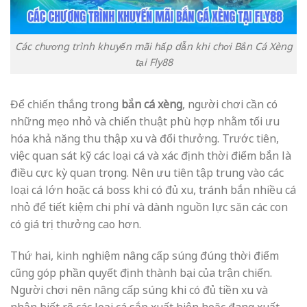
Các chương trình khuyến mãi hấp dẫn khi chơi Bắn Cá Xèng
tại Fly88
Để chiến thắng trong
bắn cá xèng
, người chơi cần có
những mẹo nhỏ và chiến thuật phù hợp nhằm tối ưu
hóa khả năng thu thập xu và đổi thưởng. Trước tiên,
việc quan sát kỹ các loại cá và xác định thời điểm bắn là
điều cực kỳ quan trọng. Nên ưu tiên tập trung vào các
loại cá lớn hoặc cá boss khi có đủ xu, tránh bắn nhiều cá
nhỏ để tiết kiệm chi phí và dành nguồn lực săn các con
có giá trị thưởng cao hơn.
Thứ hai, kinh nghiệm nâng cấp súng đúng thời điểm
cũng góp phần quyết định thành bại của trận chiến.
Người chơi nên nâng cấp súng khi có đủ tiền xu và
nhận biết rõ các loại cá sắp xuất hiện hoặc đang xuất