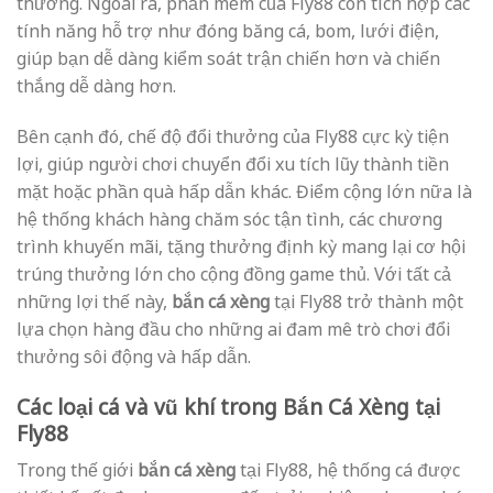
thưởng. Ngoài ra, phần mềm của Fly88 còn tích hợp các
tính năng hỗ trợ như đóng băng cá, bom, lưới điện,
giúp bạn dễ dàng kiểm soát trận chiến hơn và chiến
thắng dễ dàng hơn.
Bên cạnh đó, chế độ đổi thưởng của Fly88 cực kỳ tiện
lợi, giúp người chơi chuyển đổi xu tích lũy thành tiền
mặt hoặc phần quà hấp dẫn khác. Điểm cộng lớn nữa là
hệ thống khách hàng chăm sóc tận tình, các chương
trình khuyến mãi, tặng thưởng định kỳ mang lại cơ hội
trúng thưởng lớn cho cộng đồng game thủ. Với tất cả
những lợi thế này,
bắn cá xèng
tại Fly88 trở thành một
lựa chọn hàng đầu cho những ai đam mê trò chơi đổi
thưởng sôi động và hấp dẫn.
Các loại cá và vũ khí trong Bắn Cá Xèng tại
Fly88
Trong thế giới
bắn cá xèng
tại Fly88, hệ thống cá được