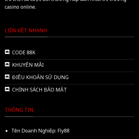
casino online.
LIÊN KẾT NHANH
CODE 88K
KHUYẾN MÃI
ĐIỀU KHOẢN SỬ DỤNG
CHÍNH SÁCH BẢO MẬT
THÔNG TIN
Tên Doanh Nghiệp:
Fly88