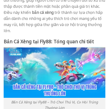
đổi thưởng, giúp người chơi có thể chuyển đổi số xu thu
thập được thành tiền mặt hoặc phần quà giá trị khác.
Điều này khiến
bắn cá xèng
trở thành sự lựa chọn hấp
dẫn dành cho những ai yêu thích trò chơi mang yếu tố
may rủi, kết hợp giữa thư giãn và cơ hội trúng thưởng
lớn.
Bắn Cá Xèng tại Fly88: Tổng quan chi tiết
Bắn Cá Xèng tại Fly88 – Trò Chơi Thú Vị, Cơ Hội Trúng
Thưởng Lớn