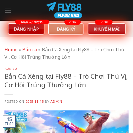
Skip
to
content
ĐĂNG NHẬP
KHUYẾN MÃI
ĐĂNG KÝ
Home
»
Bắn cá
»
Bắn Cá Xèng tại Fly88 – Trò Chơi Thú
Vị, Cơ Hội Trúng Thưởng Lớn
BẮN CÁ
Bắn Cá Xèng tại Fly88 – Trò Chơi Thú Vị,
Cơ Hội Trúng Thưởng Lớn
POSTED ON
2025-11-15
BY
ADMIN
15
Th11