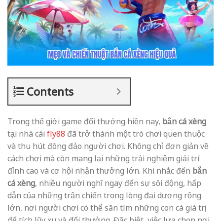
Contents
Trong thế giới game đổi thưởng hiện nay,
bắn cá xèng
tại nhà cái
fly88
đã trở thành một trò chơi quen thuộc
và thu hút đông đảo người chơi. Không chỉ đơn giản về
cách chơi mà còn mang lại những trải nghiệm giải trí
đỉnh cao và cơ hội nhận thưởng lớn. Khi nhắc đến
bắn
cá xèng
, nhiều người nghĩ ngay đến sự sôi động, hấp
dẫn của những trận chiến trong lòng đại dương rộng
lớn, nơi người chơi có thể săn tìm những con cá giá trị
để tích lũy xu và đổi thưởng. Đặc biệt, việc lựa chọn nơi