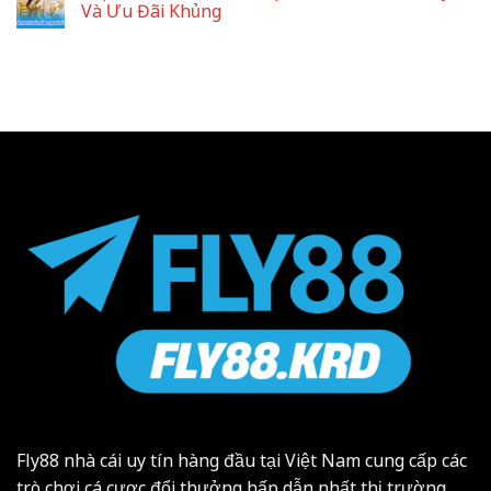
Và Ưu Đãi Khủng
Fly88 nhà cái uy tín hàng đầu tại Việt Nam cung cấp các
trò chơi cá cược đổi thưởng hấp dẫn nhất thị trường